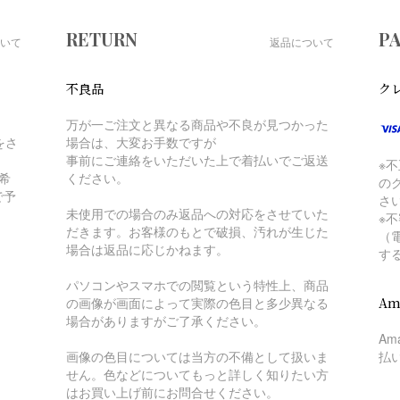
RETURN
P
いて
返品について
不良品
ク
万が一ご注文と異なる商品や不良が見つかった
をさ
場合は、大変お手数ですが
事前にご連絡をいただいた上で着払いでご返送
※
希
ください。
の
で予
さ
未使用での場合のみ返品への対応をさせていた
※
だきます。お客様のもとで破損、汚れが生じた
（
場合は返品に応じかねます。
す
パソコンやスマホでの閲覧という特性上、商品
の画像が画面によって実際の色目と多少異なる
Am
場合がありますがご了承ください。
A
画像の色目については当方の不備として扱いま
払
せん。色などについてもっと詳しく知りたい方
はお買い上げ前にお問合せください。