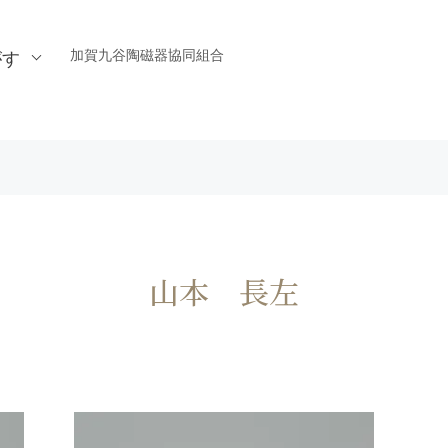
加賀九谷陶磁器協同組合
がす
山本 長左