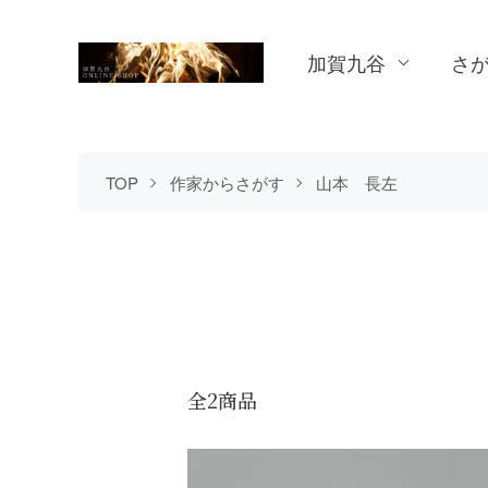
加賀九谷
さ
TOP
作家からさがす
山本 長左
全2商品