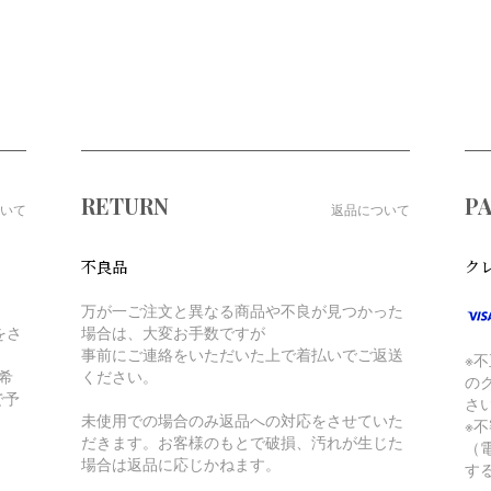
RETURN
P
いて
返品について
不良品
ク
万が一ご注文と異なる商品や不良が見つかった
をさ
場合は、大変お手数ですが
事前にご連絡をいただいた上で着払いでご返送
※
希
ください。
の
で予
さ
未使用での場合のみ返品への対応をさせていた
※
だきます。お客様のもとで破損、汚れが生じた
（
場合は返品に応じかねます。
す