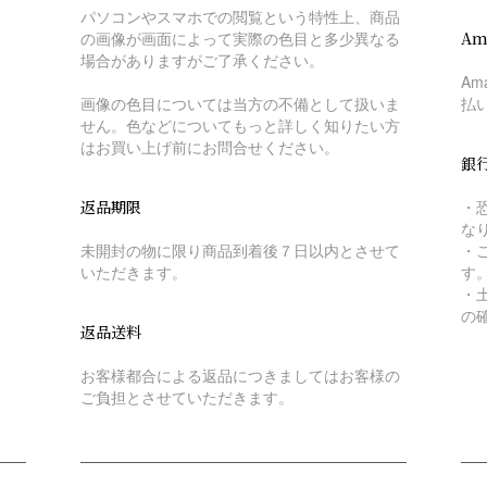
パソコンやスマホでの閲覧という特性上、商品
の画像が画面によって実際の色目と多少異なる
Am
場合がありますがご了承ください。
A
画像の色目については当方の不備として扱いま
払
せん。色などについてもっと詳しく知りたい方
はお買い上げ前にお問合せください。
銀
返品期限
・
な
未開封の物に限り商品到着後７日以内とさせて
・
いただきます。
す
・
の
返品送料
お客様都合による返品につきましてはお客様の
ご負担とさせていただきます。