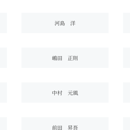
河島 洋
嶋田 正則
中村 元風
前田 昇吾