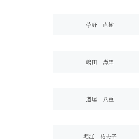
苧野 直樹
嶋田 壽楽
道場 八重
堀江 祐夫子