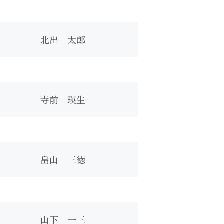
北出 太郎
寺前 瑛生
畠山 三徳
山下 一三