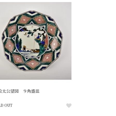
絵太公望図 ９角盛皿
LD OUT