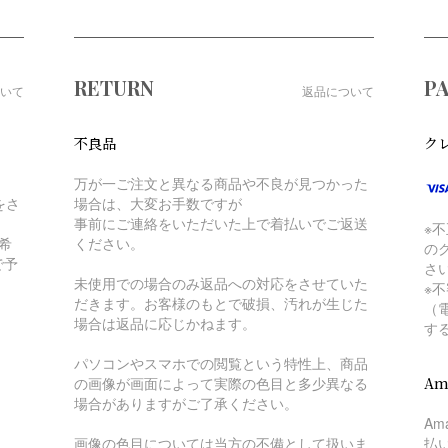
RETURN
P
いて
返品について
不良品
ク
万が一ご注文と異なる商品や不良が見つかった
をさ
場合は、大変お手数ですが
事前にご連絡をいただいた上で着払いでご返送
※
希
ください。
の
で予
さ
未使用での場合のみ返品への対応をさせていた
※
だきます。お客様のもとで破損、汚れが生じた
（
場合は返品に応じかねます。
す
パソコンやスマホでの閲覧という特性上、商品
の画像が画面によって実際の色目と多少異なる
Am
場合がありますがご了承ください。
A
画像の色目については当方の不備として扱いま
払