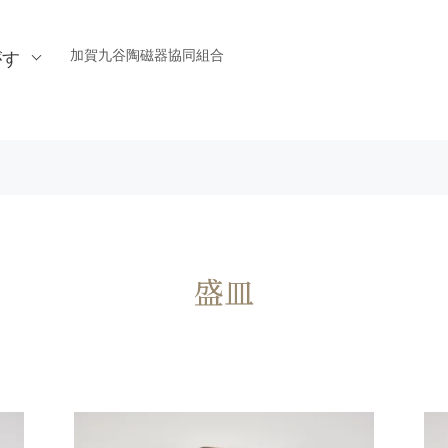
加賀九谷陶磁器協同組合
がす
盛皿